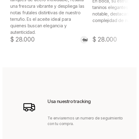
En boca, su estructura 
una frescura vibrante y despliega las
taninos elegantes y un
notas frutales distintivas de nuestro
notable, destacando la
terruño. Es el aceite ideal para
complejidad de nuest
quienes buscan elegancia y
autenticidad.
Añadir
$
28.000
$
28.000
al
carrito
Usa nuestro tracking
Te enviaremos un numero de seguimiento
con tu compra.