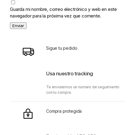
Guarda mi nombre, correo electrónico y web en este
navegador para la próxima vez que comente.
A
l
t
Sigue tu pedido
e
r
n
Usa nuestro tracking
a
t
Te enviaremos un numero de seguimiento
i
con tu compra.
v
e
:
Compra protegida