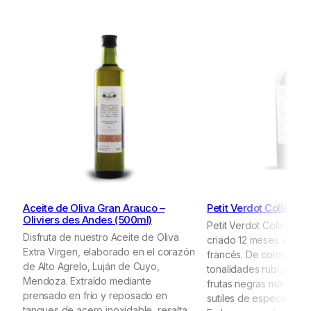
Aceite de Oliva Gran Arauco –
Petit Verdot Collectio
Oliviers des Andes (500ml)
Petit Verdot Collection
Disfruta de nuestro Aceite de Oliva
criado 12 meses en bar
Extra Virgen, elaborado en el corazón
francés. De color prof
de Alto Agrelo, Luján de Cuyo,
tonalidades rubí, pres
Mendoza. Extraído mediante
frutas negras maduras,
prensado en frío y reposado en
sutiles de especias y un
tanques de acero inoxidable, resalta