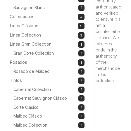
thoroughly
producto
authenticated
Sauvignon Blanc
1
1
producto
and verified
Colecciones
4
4
to ensure it is
productos
Linea Clásicos
not a
9
9
productos
counterfeit or
Linea Collection
3
3
imitation. We
productos
Linea Gran Collection
take great
1
1
producto
pride in the
Gran Corte Collection
1
1
authenticity
producto
Rosados
of the
1
1
producto
merchandise
Rosado de Malbec
1
1
in this
producto
Tintos
collection.
7
7
productos
Cabernet Collection
1
1
producto
Cabernet Sauvignon Clásico
1
1
producto
Corte Clásico
1
1
producto
Malbec Clásico
1
1
producto
Malbec Collection
1
1
producto