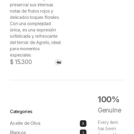
preservar sus intensas
notas de frutos rojos y
delicados toques florales.
Con una complejidad
única, es una expresión
sofisticada y refrescante
del terroir de Agrelo, ideal
para momentos
especiales.
Añadir
$
15.300
al
carrito
100%
Genuine
Categories
Every item
Aceite de Oliva
3
3
productos
has been
Blancos
1
1