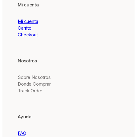
d
Mi cuenta
a
p
p
Mi cuenta
e
Carrito
ar
Checkout
a
n
c
e
Nosotros
Sobre Nosotros
Donde Comprar
Track Order
Ayuda
FAQ