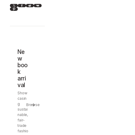
X
Facebook
Reddit
VK
Pinterest
Ne
w
boo
k
arri
val
Show
casin
g
Browse
sustai
nable,
fair-
trade
fashio