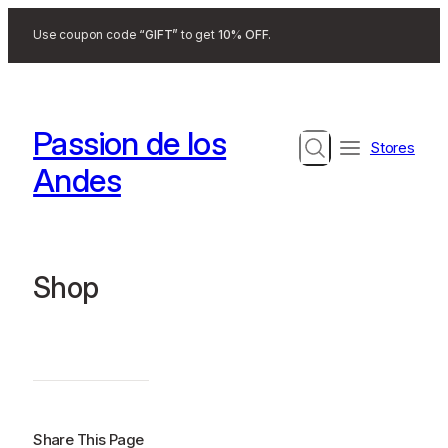
Search
Use coupon code
“GIFT”
to get
10% OFF
.
Passion de los
Search
Stores
Andes
Shop
Share This Page